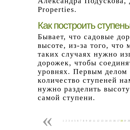
Александра Подускова,
Properties.
Как построить ступень
Бывает, что садовые до
высоте, из-за того, что
таких случаях нужно из
дорожек, чтобы соединя
уровнях. Первым делом 
количество ступеней на
нужно разделить высоту
самой ступени.
«
1
2
3
4
5
6
7
8
9
10
11
12
13
14
15
16
17
18
19
20