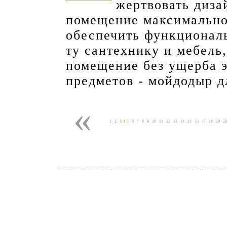
жертвовать диза
помещение максимальн
обеспечить функциональ
ту сантехнику и мебель
помещение без ущерба э
предметов - мойдодыр д
«
1
2
3
4
5
6
7
8
9
10
11
12
13
14
15
16
17
18
19
20