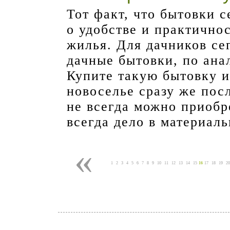
Тот факт, что бытовки с
о удобстве и практично
жилья. Для дачников се
дачные бытовки, по ана
Купите такую бытовку и
новоселье сразу же посл
не всегда можно приобр
всегда дело в материаль
«
1
2
3
4
5
6
7
8
9
10
11
12
13
14
15
16
17
18
19
20