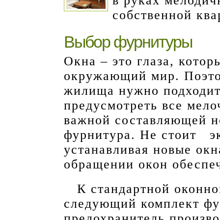
в руках мелодич
собственной кв
Выбор фурнитуры
Окна – это глаза, кото
окружающий мир. Поэто
жилища нужно подходить
предусмотреть все мело
важной составляющей но
фурнитура. Не стоит э
устанавливая новые окн
обращении окон обеспе
К стандартной оконн
следующий комплект фур
предохранитель произво