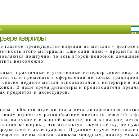
м
рьере квартиры
е главное преимущество изделий из металла – долговеч
тичность этого материала. Еще один плюс - предметы и
товляются поштучно, то есть второй подобной домашне
етить невозможно.
ьный, практичный и утонченный интерьер своей кварти
ать, если применять в оформлении не только традицион
 совсем недавно металл использовался в интерьере в о
ковки. В наше время дизайнеры и производители предла
ых предметов и аксессуаров.
вом в области отделки стала металлизированная плитка
т своим огромным разнообразием цветовых решений и ф
ько на кухне и в ванной комнате, но и в спальне, детс
 настолько широка, что используя такую плитку, не нуж
редметами и аксессуарами. В данном случае минимали
мещение не выглядело слишком холодным, плитку можно