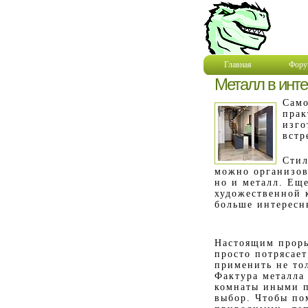
Главная
Фору
Металл в инте
Само
прак
изго
встр
Стил
можно организов
но и металл. Еще
художественной 
больше интересн
Настоящим проры
просто потрясае
применить не тол
Фактура металла
комнаты иными п
выбор. Чтобы по