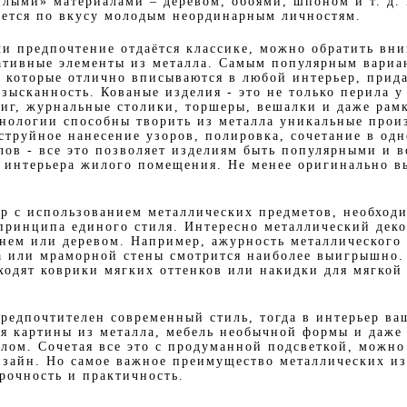
лыми» материалами – деревом, обоями, шпоном и т. д.
дется по вкусу молодым неординарным личностям.
ли предпочтение отдаётся классике, можно обратить вн
ативные элементы из металла. Самым популярным вариа
, которые отлично вписываются в любой интерьер, прид
зысканность. Кованые изделия - это не только перила у
ниг, журнальные столики, торшеры, вешалки и даже рамк
нологии способны творить из металла уникальные прои
струйное нанесение узоров, полировка, сочетание в од
лов - все это позволяет изделиям быть популярными и 
 интерьера жилого помещения. Не менее оригинально в
ер с использованием металлических предметов, необход
принципа единого стиля. Интересно металлический деко
нем или деревом. Например, ажурность металлического
а или мраморной стены смотрится наиболее выигрышно.
ходят коврики мягких оттенков или накидки для мягкой
предпочтителен современный стиль, тогда в интерьер ва
я картины из металла, мебель необычной формы и даже 
ллом. Сочетая все это с продуманной подсветкой, можно
зайн. Но самое важное преимущество металлических из
рочность и практичность.