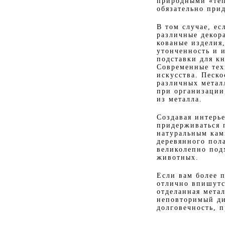
природными «теп
обязательно при
В том случае, ес
различные декор
кованые изделия
утонченность и и
подставки для к
Современные тех
искусства. Песко
различных метал
при организации
из металла.
Создавая интерь
придерживаться 
натуральным кам
деревянного пол
великолепно под
животных.
Если вам более 
отлично впишутс
отделанная мета
неповторимый ди
долговечность, п