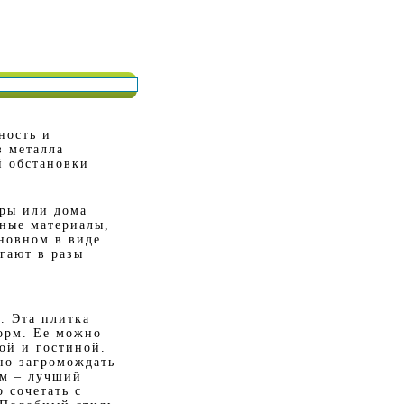
ность и
з металла
й обстановки
ры или дома
ные материалы,
сновном в виде
гают в разы
. Эта плитка
орм. Ее можно
кой и гостиной.
но загромождать
зм – лучший
 сочетать с