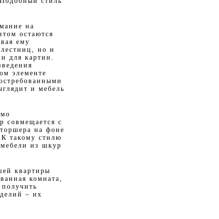
 Подобный стиль
имание на
нтом остаются
авая ему
 лестниц, но и
и для картин.
зведения
ном элементе
востребованными
ыглядит и мебель
имо
р совмещается с
 торшера на фоне
 К такому стилю
 мебели из шкур
шей квартиры
ванная комната,
 получить
делий – их