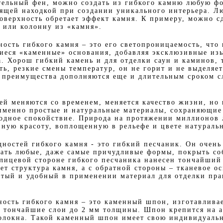
тельный фен, можно создать из гибкого камню любую фо
оящей находкой при создании уникального интерьера. Л
оверхность обретает эффект камня. К примеру, можно с
 или колонну из «камня».
ость гибкого камня – это его светопроницаемость, что 
щиеся «каменные» основания, добавляя эксклюзивные из
. Хорош гибкий камень и для отделки саун и каминов, 
ть, резкие смены температур, он не горит и не выделяе
и преимущества дополняются еще и длительным сроком с
ей меняются со временем, меняется качество жизни, но
именно простые и натуральные материалы, сохраняющи
родное спокойствие. Природа на протяжении миллионов л
нную красоту, воплощенную в рельефе и цвете натураль
дностей гибкого камня - это гибкий песчаник. Он очень
ать любые, даже самые причудливые формы, покрыть с
 лицевой стороне гибкого песчаника нанесен тончайший
т структура камня, а с обратной стороны – тканевое о
стый и удобный в применении материал для отделки пр
ность гибкого камня – это каменный шпон, изготавлива
 тончайшие слои до 2 мм толщины. Шпон крепится на
волокна. Такой каменный шпон имеет свою индивидуал