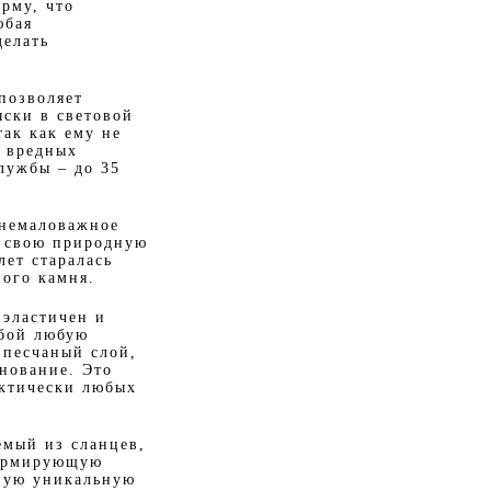
рму, что
юбая
делать
позволяет
ыски в световой
так как ему не
т вредных
лужбы – до 35
 немаловажное
е свою природную
ет старалась
ного камня.
 эластичен и
обой любую
 песчаный слой,
снование. Это
актически любых
емый из сланцев,
 армирующую
ьную уникальную