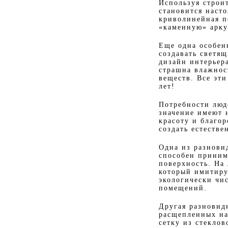
Используя строи
становится наст
криволинейная п
«каменную» арку
Еще одна особенн
создавать светя
дизайн интерьера
страшна влажнос
веществ. Все эт
лет!
Потребности люд
значение имеют 
красоту и благо
создать естестве
Одна из разнови
способен приним
поверхность. На
который имитируе
экологически чи
помещений.
Другая разновид
расщепленных на
сетку из стекло