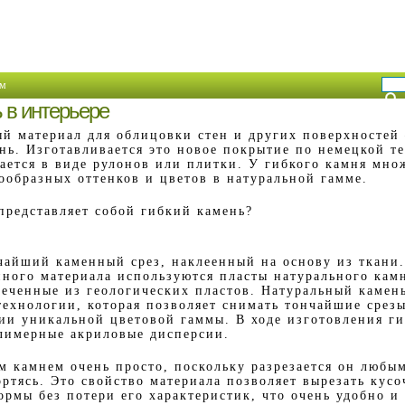
м
 в интерьере
й материал для облицовки стен и других поверхностей 
нь. Изготавливается это новое покрытие по немецкой т
ается в виде рулонов или плитки. У гибкого камня мно
ообразных оттенков и цветов в натуральной гамме.
представляет собой гибкий камень?
нчайший каменный срез, наклеенный на основу из ткани
нного материала используются пласты натурального кам
леченные из геологических пластов. Натуральный камен
технологии, которая позволяет снимать тончайшие срез
ии уникальной цветовой гаммы. В ходе изготовления ги
лимерные акриловые дисперсии.
им камнем очень просто, поскольку разрезается он любы
ортясь. Это свойство материала позволяет вырезать кус
ормы без потери его характеристик, что очень удобно и