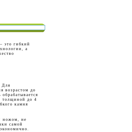
– это гибкий
ехнологии, а
жество
. Для
ня возрастом до
ь обрабатывается
ы толщиной до 4
бкого камня
м ножом, не
очки самой
 экономично.