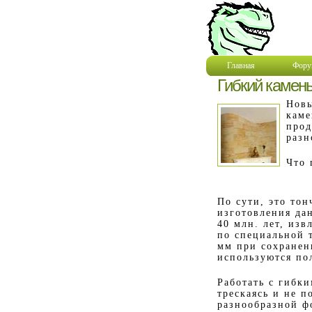
Главная
Фору
Гибкий камень
Новы
каме
прод
разн
Что 
По сути, это то
изготовления да
40 млн. лет, изв
по специальной 
мм при сохранен
используются по
Работать с гибк
трескаясь и не п
разнообразной ф