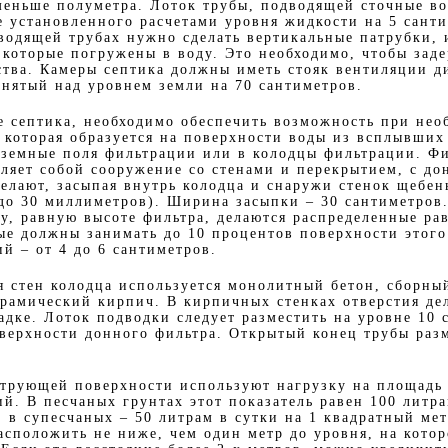
меньше полуметра. Лоток трубы, подводящей сточные в
е установленного расчетами уровня жидкости на 5 сант
водящей трубах нужно сделать вертикальные патрубки,
 которые погружены в воду. Это необходимо, чтобы зад
тва. Камеры септика должны иметь стояк вентиляции д
днятый над уровнем земли на 70 сантиметров.
е септика, необходимо обеспечить возможность при нео
, которая образуется на поверхности воды из всплывших
дземные поля фильтрации или в колодцы фильтрации. 
вляет собой сооружение со стенами и перекрытием, с д
елают, засыпая внутрь колодца и снаружи стенок щебен
 до 30 миллиметров). Ширина засыпки – 30 сантиметров.
ту, равную высоте фильтра, делаются распределенные ра
ые должны занимать до 10 процентов поверхности этого
й – от 4 до 6 сантиметров.
я стен колодца используется монолитный бетон, сборны
рамический кирпич. В кирпичных стенках отверстия де
адке. Лоток подводки следует разместить на уровне 10 
верхности донного фильтра. Открытый конец трубы раз
ьтрующей поверхности используют нагрузку на площадь
й. В песчаных грунтах этот показатель равен 100 литра
, в супесчаных – 50 литрам в сутки на 1 квадратный ме
асположить не ниже, чем один метр до уровня, на котор