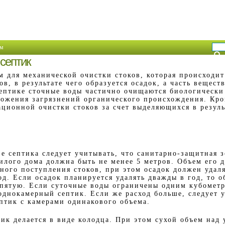
м
 септик
м для механической очистки стоков, которая происходит
ов, в результате чего образуется осадок, а часть вещест
септике сточные воды частично очищаются биологически
ложения загрязнений органического происхождения. Кро
ационной очистки стоков за счет выделяющихся в резул
е септика следует учитывать, что санитарно-защитная з
илого дома должна быть не менее 5 метров. Объем его 
ного поступления стоков, при этом осадок должен удаля
од. Если осадок планируется удалять дважды в год, то 
 пятую. Если суточные воды ограничены одним кубометр
однокамерный септик. Если же расход больше, следует 
птик с камерами одинакового объема.
ик делается в виде колодца. При этом сухой объем над 