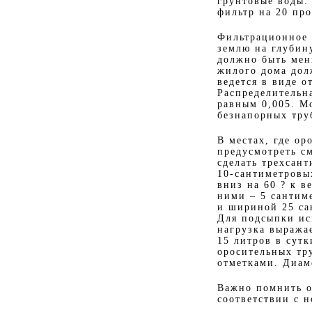
грунтовые воды. 
фильтр на 20 пр
Фильтрационное 
землю на глубину
должно быть мен
жилого дома дол
ведется в виде 
Распределительна
равным 0,005. М
безнапорных тру
В местах, где о
предусмотреть с
сделать трехсан
10-сантиметровы
вниз на 60 ? к в
ними – 5 сантим
и шириной 25 са
Для подсыпки ис
нагрузка выражае
15 литров в сутк
оросительных тр
отметками. Диаме
Важно помнить о
соответствии с 