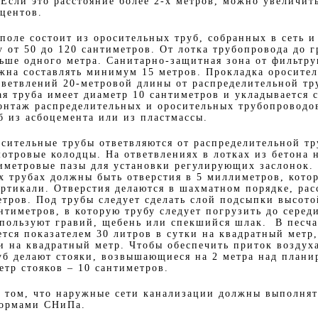
Если это расстояние более 2-х метров, можно увеличит
оцентов.
поле состоит из оросительных труб, собранных в сеть 
 от 50 до 120 сантиметров. От лотка трубопровода до 
ьше одного метра. Санитарно-защитная зона от фильтр
жна составлять минимум 15 метров. Прокладка оросите
ответвлений 20-метровой длины от распределительной тр
я труба имеет диаметр 10 сантиметров и укладывается 
онтаж распределительных и оросительных трубопроводов
б из асбоцемента или из пластмассы.
росительные трубы ответвляются от распределительной т
мотровые колодцы. На ответвлениях в лотках из бетона 
тиметровые пазы для установки регулирующих заслонок.
х трубах должны быть отверстия в 5 миллиметров, кото
ертикали. Отверстия делаются в шахматном порядке, ра
етров. Под трубы следует сделать слой подсыпки высото
нтиметров, в которую трубу следует погрузить до серед
пользуют гравий, щебень или спекшийся шлак. В песча
тся показателем 30 литров в сутки на квадратный метр,
и на квадратный метр. Чтобы обеспечить приток воздух
уб делают стояки, возвышающиеся на 2 метра над план
тр стояков – 10 сантиметров.
 том, что наружные сети канализации должны выполнят
нормами СНиПа.