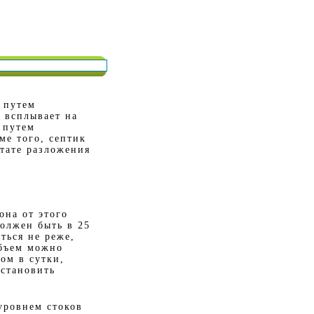
 путем
в всплывает на
 путем
ме того, септик
ьтате разложения
она от этого
должен быть в 25
ться не реже,
объем можно
ом в сутки,
установить
уровнем стоков