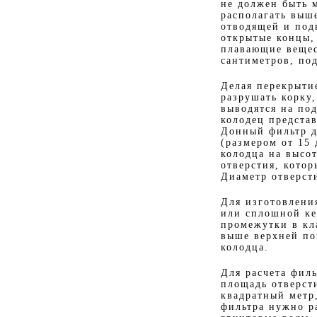
не должен быть 
располагать выш
отводящей и под
открытые концы,
плавающие вещес
сантиметров, по
Делая перекрыти
разрушать корку
выводятся на по
колодец предста
Донный фильтр д
(размером от 15
колодца на высо
отверстия, котор
Диаметр отверсти
Для изготовлени
или сплошной ке
промежутки в кл
выше верхней по
колодца.
Для расчета фил
площадь отверсти
квадратный метр
фильтра нужно р