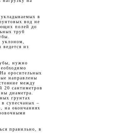
ь нагрузку на
и укладываемых в
грунтовых вод не
ующих полей до
льных труб
убы.
с уклоном,
 ведется из
рубы, нужно
необходимо
 На оросительных
рые направлены
сстояние между
й 20 сантиметров
ины диаметра.
ных грунтах
 в супесчаных –
а, на окончаниях
ировочными
ься правильно, в