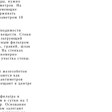
оды, нужно
иметров. На
 имеющие
ерживать
иаметром 10
бходимости
 веществ. Стоки
Фильтрующий
онным фильтром.
ь, гравий, шлак
 На стенках
вномерно
 участка стены.
й железобетон
лаются как
сантиметров
мещают в центре
 фильтра и
м в сутки на 1
тр. Основание
ом залегают