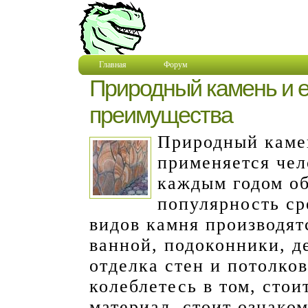
Главная
Форум
Природный камень и 
преимущества
Природный камен
применяется чел
каждым годом о
популярность ср
видов камня производят
ванной, подоконники, д
отделка стен и потолко
колеблетесь в том, стои
материал, стоит ознако