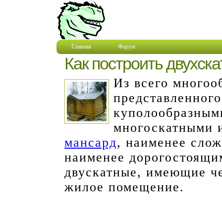
Главная
Форум
Как построить двухск
Из всего многоо
представленног
куполообразным
многоскатными 
мансард
, наименее сло
наименее дорогостоящи
двускатные, имеющие ч
жилое помещение.