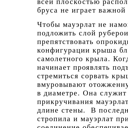
всей плоскостью распол
бруса не играет важной
Чтобы мауэрлат не намо
подложить слой руберо
препятствовать опроки
конфигурации крыша бл
самолетного крыла. Ког
начинает проявлять под
стремиться сорвать крыш
вмуровывают отожженну
в диаметре. Она служит
прикручивания мауэрлат
длине стены. В последн
стропила и мауэрлат п
соединение обеспечивае