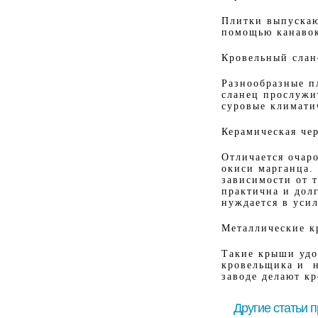
Плитки выпускаю
помощью канавок
Кровельный слан
Разнообразные п
сланец прослужи
суровые климати
Керамическая че
Отличается очар
окиси марганца. 
зависимости от т
практична и долг
нуждается в уси
Металлические 
Такие крыши удоб
кровельщика и н
заводе делают к
Другие статьи 