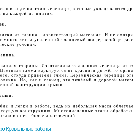
тся в виде пластин черепицы, которые укладываются дру
 на каждой из плиток.
ец.
литки из сланца - дорогостоящий материал. И не смотря
т много лет, а усиленный сланцевый шифер вообще рас
ческие условия.
репица.
ованием старины. Изготавливается данная черепица из г
Цветовая гамма варьируется от красного до жёлто-оран
ого, откуда привезена глина. Керамическая черепица ог
овечна. Но, как и сланец, это тяжёлый и дорогой матер
ленной конструкции крыши.
крыши.
ны и легки в работе, ведь их небольшая масса облегчае
есущую конструкцию. Многочисленные этапы обработк
ровлю из нее более долговечной.
про Кровельные работы