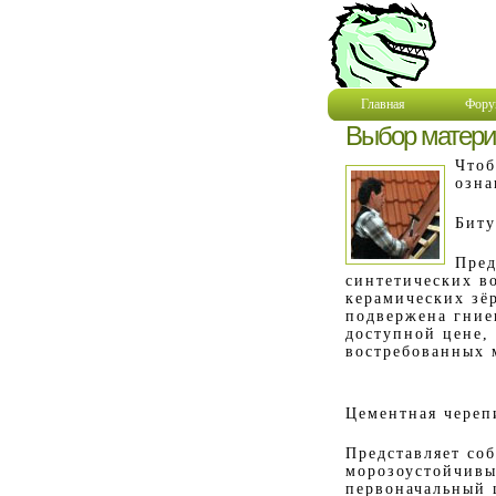
Главная
Фору
Выбор матери
Чтоб
озна
Биту
Пред
синтетических в
керамических зёр
подвержена гние
доступной цене,
востребованных 
Цементная череп
Представляет соб
морозоустойчивы
первоначальный 