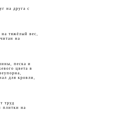
г на друга с
 на тяжёлый вес,
считан на
лины, песка и
жевого цвета в
неупорна,
иал для кровли,
т труд
и плитки на