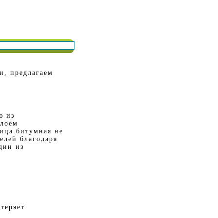
и, предлагаем
ю из
слоем
пица битумная не
елей благодаря
дин из
о
теряет