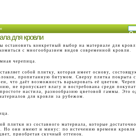
м
ала для кровли
ы остановить конкретный выбор на материале для кровл
комиться с многообразием видов современной кровли.
мная черепица.
ставляет собой плитку, которая имеет основу, состоящу
олокон, пропитанную битумом. Сверху плитка покрыта 
ен, что даёт возможность варьировать её цветом. Чере
нию, не пропускает влагу и востребована среди покупат
 простоте настила, разнообразию цветовой гаммы. Это о
материалов для кровли за рубежом.
ица.
ой плитки из составного материала, которые достаточн
. Но они имеют и минус: по истечению времени кровля 
цвет, приобретая скучный оттенок.