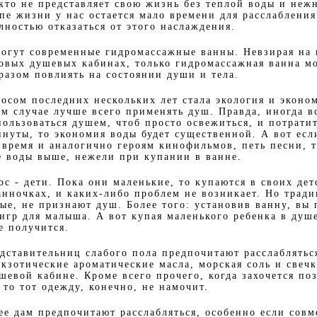
 кто не представляет свою жизнь без теплой воды и неж
пе жизни у нас остается мало времени для расслаблени
лностью отказаться от этого наслаждения.
могут современные гидромассажные ванны. Невзирая на 
овых душевых кабинах, только гидромассажная ванна м
разом повлиять на состоянии души и тела.
осом последних нескольких лет стала экология и эконо
м случае лучше всего применять душ. Правда, иногда вс
пользоваться душем, чтоб просто освежиться, и потратит
нуты, то экономия воды будет существенной. А вот есл
 время и аналогично героям кинофильмов, петь песни, т
е воды выше, нежели при купании в ванне.
с - дети. Пока они маленькие, то купаются в своих дет
анночках, и каких-либо проблем не возникает. Но трад
ые, не признают душ. Более того: установив ванну, вы 
игр для малыша. А вот купая маленького ребенка в душ
е получится.
дставительниц слабого пола предпочитают расслабляться
кзотические ароматические масла, морская соль и свечк
евой кабине. Кроме всего прочего, когда захочется поз
 то тот одежду, конечно, не намочит.
е дам предпочитают расслабляться, особенно если совм