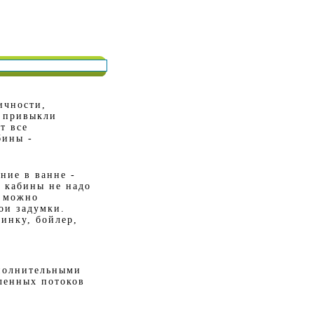
ичности,
е привыкли
т все
бины -
ние в ванне -
й кабины не надо
, можно
ои задумки.
инку, бойлер,
полнительными
ленных потоков