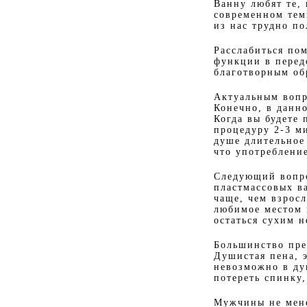
Ванну любят те,
современном тем
из нас трудно по
Расслабиться по
функции в перед
благотворным об
Актуальным вопр
Конечно, в данно
Когда вы будете 
процедуру 2-3 ми
душе длительное
что употреблени
Следующий вопро
пластмассовых в
чаще, чем взросл
любимое местом 
остаться сухим н
Большинство пре
Душистая пена, э
невозможно в душ
потереть спинку,
Мужчины не мене