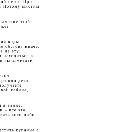
ной пены. При
я. Потому многим
наличие этой
ожет
мия воды.
е обстоит иначе.
е на эту
и находиться в
о вы заметите,
ских
иционно дети
получаете
евой кабине,
 в ванне.
и – все это
вать кого-либо
естить купание с