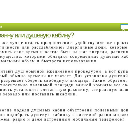
м
ванну или душевую кабину?
 же лучше отдать предпочтение: удобству или же практ
гичности или расслаблению? Энергичные люди, которы
омить свое время и всегда быть на шаг впереди, расценя
мущества, которыми обладают современные душевые ка
мальный объем и быстрота использования.
читают душ обычной ежедневной процедурой, а вот купа
орый обычно времени не хватает. Для установки душево
о разрешает сберечь свободную площадь. Таким образом
относительно маленькой площади ванной комнаты все св
ность установить элегантную раковину, стиральную маш
е зеркало или поставить шкафчик.
ногие модели душевых кабин обустроены полезными до
о подобрать душевую кабинку с системой разнонаправ
ажем, радио и даже встроенным мобильным телефоном!