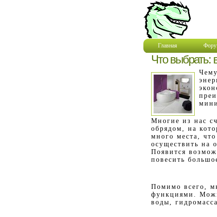
Главная
Фору
Что выбрать: 
Чему
энер
экон
преи
мини
Многие из нас с
обрядом, на кот
много места, чт
осуществить на 
Появится возмож
повесить большо
Помимо всего, м
функциями. Можн
воды, гидромасс