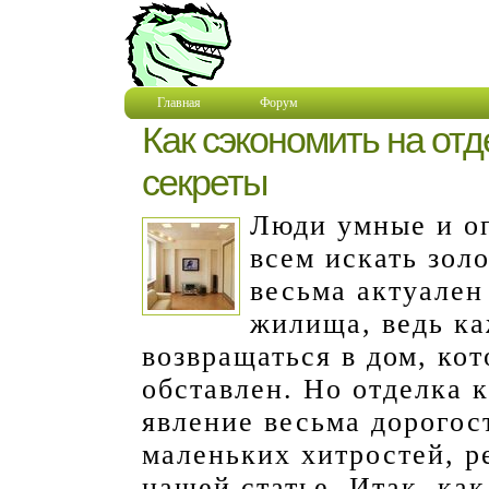
Главная
Форум
Как сэкономить на от
секреты
Люди умные и оп
всем искать зол
весьма актуален
жилища, ведь ка
возвращаться в дом, кот
обставлен. Но отделка 
явление весьма дорогос
маленьких хитростей, р
нашей статье. Итак, ка