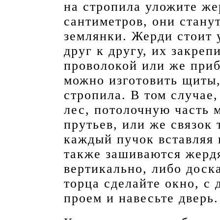
на стропила уложите же
сантиметров, они стану
землянки. Жерди стоит 
друг к другу, их закреп
проволокой или же приб
можно изготовить щиты,
стропила. В том случае,
лес, потолочную часть 
прутьев, или же связок
каждый пучок вставляя 
также зашиваются жерд
вертикально, либо доск
торца сделайте окно, с 
проем и навесьте дверь.