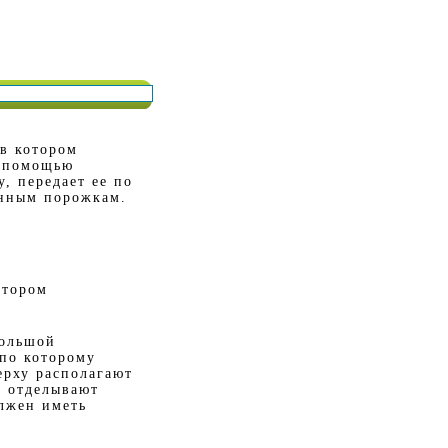
 в котором
с помощью
, передает ее по
енным порожкам.
отором
большой
 по которому
ерху располагают
м отделывают
олжен иметь