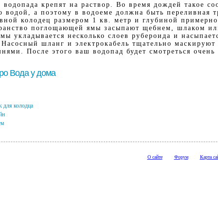
 водопада крепят на раствор. Во время дождей такое с
о водой, а поэтому в водоеме должна быть переливная т
ивной колодец размером 1 кв. метр и глубиной примерно
ранство поглощающей ямы засыпают щебнем, шлаком ил
мы укладывается несколько слоев рубероида и насыпает
 Насосный шланг и электрокабель тщательно маскируют 
нями. После этого ваш водопад будет смотреться очень 
про Вода у дома
к для колодца
йн
ем
О сайте
Форум
Карта са