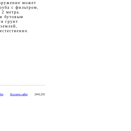
ооружение может
руба с фильтром,
 2 метра.
и бутовым
ся грунт
землей,
естественно.
йта
Коллеги сайта
24/0,231