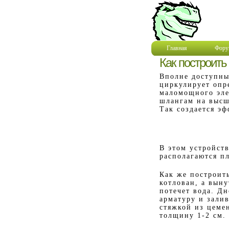
Главная
Фору
Как построить
Вполне доступны
циркулирует опр
маломощного эле
шлангам на высш
Так создается эф
В этом устройст
располагаются п
Как же построит
котлован, а выну
потечет вода. Д
арматуру и зали
стяжкой из цеме
толщину 1-2 см.