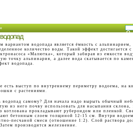
м
 водопад
м вариантом водопада является ёмкость с альпинарием,
еделенное количество воды. Такой эффект достигается 
ктронасоса «Малютка», который забирая из емкости воду
ую точку альпинария, а далее вода скатывается по кам
фект водопада.
ве есть выступ по внутреннему периметру водоема, на к
лошки с растениями.
ь водопад самому? Для начала надо вырыть обычный не
тую из него почву использовать для насыпания склона,
но котлована прокладывают рубероидом или пленкой. Св
вают бетонным слоем толщиной 12-15 см. Внутри водое
нтно-песчаной смеси (отношение 1:2). Слой раствора д
 Затем производится железнение.