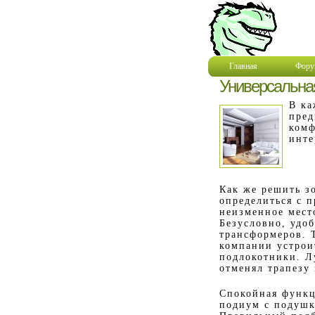
Главная
Фору
Универсальная
В ка
пред
комф
инте
Как же решить з
определиться с 
неизменное место
Безусловно, удо
трансформеров. 
компании устрои
подлокотники. Л
отменял трапезу
Спокойная функц
подиум с подушк