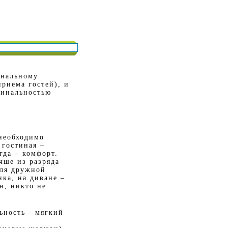
ональному
риема гостей), и
гинальностью
необходимо
 гостиная –
гда – комфорт.
чше из разряда
для дружной
ка, на диване –
н, никто не
ьность - мягкий