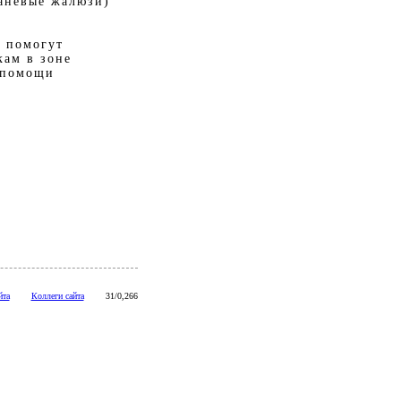
каневые жалюзи)
а помогут
кам в зоне
 помощи
йта
Коллеги сайта
31/0,266