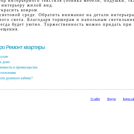
ор интерьерного текстиля (обивка мебели, подушки, т
 интерьеру жилой вид.
украсить ковром.
 световой среде. Обратить внимание на детали интерьер
ного света. Благодаря торшерам и напольным светильни
сегда будет уютно. Торжественность можно придать при
вещения.
про Ремонт квартиры
кухне
м доме
бенности и преимущества
 отопления
 или душевую кабину?
О сайте
Форум
Карта са