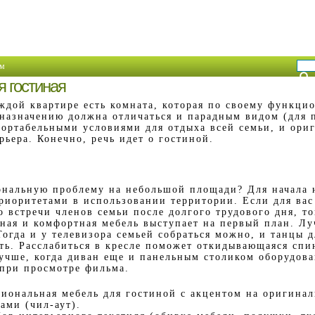
м
 гостиная
ждой квартире есть комната, которая по своему функци
назначению должна отличаться и парадным видом (для п
ортабельными условиями для отдыха всей семьи, и ори
рьера. Конечно, речь идет о гостиной.
ональную проблему на небольшой площади? Для начала 
приоритетами в использовании территории. Если для вас
 встречи членов семьи после долгого трудового дня, то
бная и комфортная мебель выступает на первый план. Лу
Тогда и у телевизора семьей собраться можно, и танцы 
ть. Расслабиться в кресле поможет откидывающаяся спин
учше, когда диван еще и панельным столиком оборудова
 при просмотре фильма.
иональная мебель для гостиной с акцентом на оригинал
ами (чил-аут).