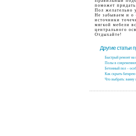
Правильный подб
поможет придать
Пол желательно 
Не забываем и о
источники точеч
мягкой мебели в
центрального ос
Отдыхайте!
Другие статьи 
Быстрый ремонт на 
Полы в современно
Бетонный пол – осо
Как скрыть батарею
Что выбрать: ванну