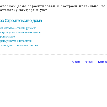
городном доме спроектирован и построен правильно, то 
становку комфорт и уют.
про Строительство дома
ля малыша – своими руками!
процессе усадки деревянных домов
троительстве
преимущества и недостатки
янные дома от процесса гниения
О сайте
Форум
Карта са