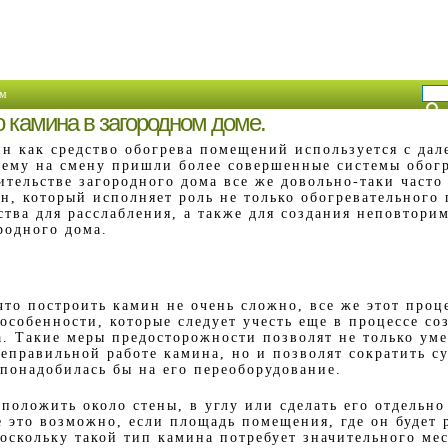
м
 камина в загородном доме.
н как средство обогрева помещений используется с дал
 ему на смену пришли более совершенные системы обогр
ительстве загородного дома все же довольно-таки часто
н, который исполняет роль не только обогревательного 
ства для расслабления, а также для создания неповтори
родного дома.
что построить камин не очень сложно, все же этот проц
особенности, которые следует учесть еще в процессе со
а. Такие меры предосторожности позволят не только ум
неправильной работе камина, но и позволят сократить 
 понадобилась бы на его переоборудование.
положить около стены, в углу или сделать его отдельно
е это возможно, если площадь помещения, где он будет 
оскольку такой тип камина потребует значительного мес