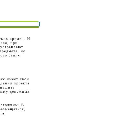
еких времен. И
ева, при
 устраивают
предмета, но
мого стиля
есс имеет свои
здания проекта
еньшить
сумму денежных
 стоящим. В
размещаться,
та.