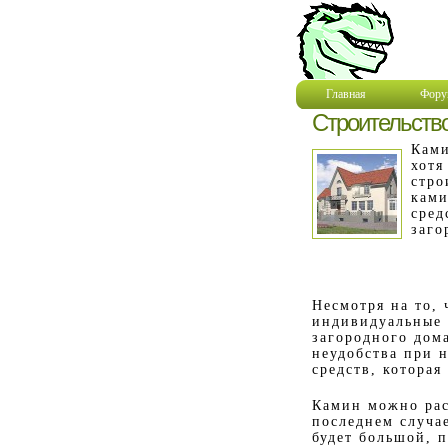
Главная
Фору
Строительство
Ками
хотя
стро
ками
сред
заго
Несмотря на то, 
индивидуальные 
загородного дом
неудобства при 
средств, которая
Камин можно рас
последнем случа
будет большой, п