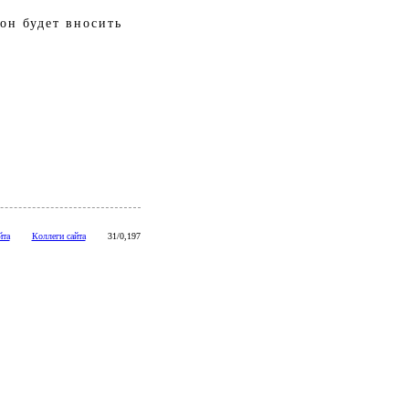
он будет вносить
йта
Коллеги сайта
31/0,197