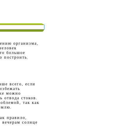
щению организма,
человек
это большое
о построить.
чше всего, если
 избежать
тке можно
ь отвода стоков.
облемой, так как
емлю.
ак правило,
о вечерам солнце