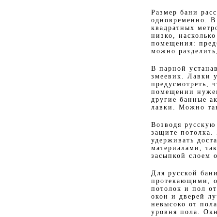
Размер бани расс
одновременно. В
квадратных метр
низко, наскольк
помещения: пред
можно разделить
В парной устана
змеевик. Лавки 
предусмотреть, 
помещении нужен
другие банные а
лавки. Можно та
Возводя русскую
защите потолка.
удерживать дост
материалами, та
засыпкой слоем о
Для русской бан
протекающими, о
потолок и пол о
окон и дверей л
невысоко от пол
уровня пола. Ок