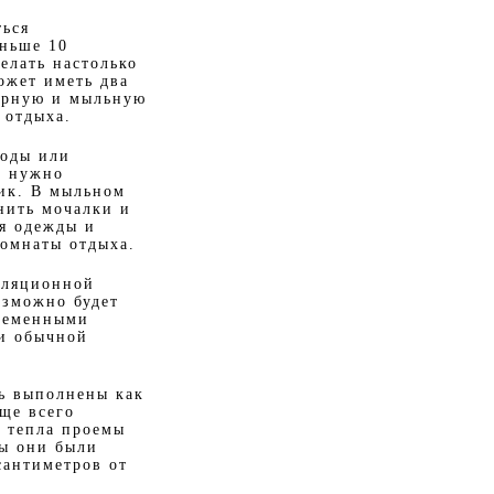
ться
еньше 10
елать настолько
ожет иметь два
арную и мыльную
 отдыха.
воды или
и нужно
ник. В мыльном
нить мочалки и
я одежды и
комнаты отдыха.
оляционной
озможно будет
временными
 и обычной
ть выполнены как
ще всего
ь тепла проемы
бы они были
сантиметров от