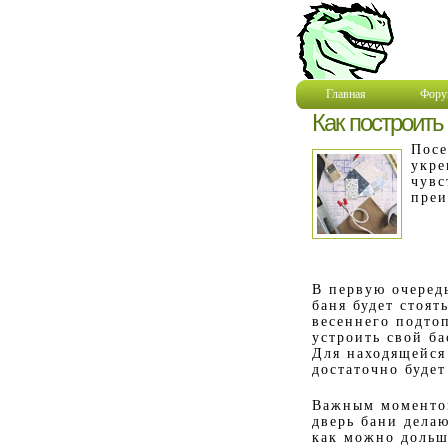
Главная
Фору
Как построить
Посе
укре
чувс
преи
В первую очеред
баня будет стоят
весеннего подто
устроить свой ба
Для находящейся
достаточно будет
Важным моментом
дверь бани делаю
как можно дольш