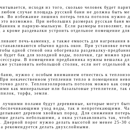
читывается, исходя из того, сколько человек будет пари
 любом случае площадь русской бани не должна быть м
ов. Во избежание лишних потерь тепла потолок нужно д
о это возможно. При небольших размерах русская баня м
банник и парную-мыльную. Если размеры позволяют, п
, а кроме раздевалки устроить отдельное помещение для
вливают печь-каменку, а также емкость для нагревания 
устанавливаются обычно вдоль окон. При установке печ
чтобы одной стеной она обогревала раздевалку-предбан
 будет бак для холодной воды, полочки, где можно хра
ксессуары. В помещении предбанника нужны вешалка дл
кже установить небольшой столик, если нет отдельной 
 баню, нужно с особым вниманием отнестись к теплоиз
 При некачественном утеплении тепло в помещении нев
аточно долго. Теплоизолировать потолок можно как со
кими как минеральные или базальтовые утеплители, так
пилок, торфа, земли.
и лучшими полами будут деревянные, которые могут бы
беспечивающими уход воды, так и непротекающими. Ча
тделывают деревом хвойных пород. Для снижения потер
учше делать небольшими, а окна устанавливать так, что
а. Дверной порог нужно делать высотой не менее 25-30 
на рекомендуется делать двухслойными.