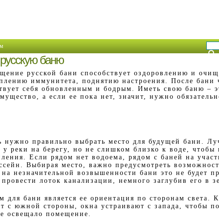
м
 русскую баню
щение русской бани способствует оздоровлению и очи
плению иммунитета, поднятию настроения. После бани 
твует себя обновленным и бодрым. Иметь свою баню – 
мущество, а если ее пока нет, значит, нужно обязательн
ь нужно правильно выбрать место для будущей бани. Лу
ь у реки на берегу, но не слишком близко к воде, чтобы
пления. Если рядом нет водоема, рядом с баней на учас
ссейн. Выбирая место, важно предусмотреть возможност
 на незначительной возвышенности бани это не будет пр
 провести лоток канализации, немного заглубив его в з
 для бани является ее ориентация по сторонам света. К
т с южной стороны, окна устраивают с запада, чтобы п
е освещало помещение.