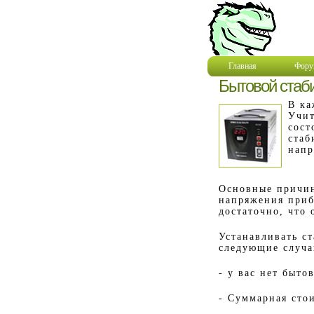
Главная
Фору
Бытовой стаби
В ка
Учит
сост
стаб
напр
Основные причин
напряжения приб
достаточно, что 
Устанавливать ст
следующие случа
- у вас нет быто
- Суммарная сто