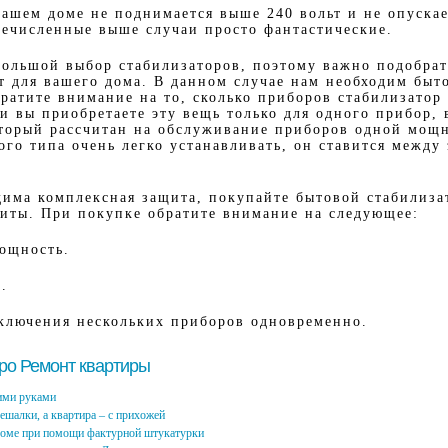
вашем доме не поднимается выше 240 вольт и не опуска
еречисленные выше случаи просто фантастические.
большой выбор стабилизаторов, поэтому важно подобрат
т для вашего дома. В данном случае нам необходим быт
братите внимание на то, сколько приборов стабилизатор
и вы приобретаете эту вещь только для одного прибор,
оторый рассчитан на обслуживание приборов одной мощ
ого типа очень легко устанавливать, он ставится между
дима комплексная защита, покупайте бытовой стабилиза
иты. При покупке обратите внимание на следующее:
мощность.
.
ключения нескольких приборов одновременно.
про Ремонт квартиры
ими руками
вешалки, а квартира – с прихожей
доме при помощи фактурной штукатурки