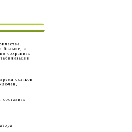
ричества.
и больше, а
жно сохранить
стабилизации
время скачков
ключен,
т составить
атора.