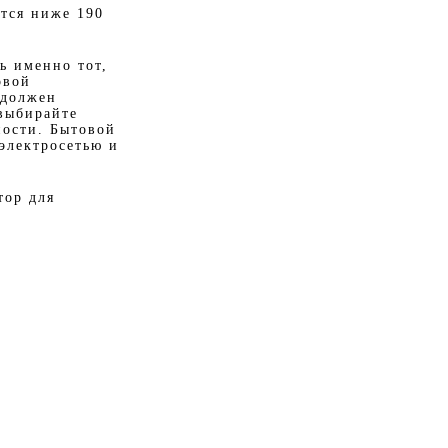
ется ниже 190
ь именно тот,
овой
 должен
 выбирайте
ности. Бытовой
 электросетью и
тор для