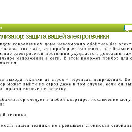
м
лизатор: защита вашей электротехники
ждом современном доме невозможно обойтись без элект
ывая же тот факт, что приборов становится все больше 
ояние электросетей постоянно ухудшается, довольно ва
ильное напряжение в сети. В этом поможет прибор для 
яжения.
ы выхода техники из строя – перепады напряжения. Во 
ор может выйти из строя даже в том случае, если он вы
он просто включен в розетку.
абилизатор следует в любой квартире, исключение могу
и:
вой техники.
имость вашей техники не превышает стоимости стабилиз