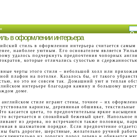
м
тиль в оформлении интерьера
ийский стиль в оформлении интерьера считается самым 
енее, наиболее уютным. Его основателем является Уиль
рому удалось подчеркнуть предпочтения чопорных англ
тократов, которые отличались сухостью и сдержанность
вные черты этого стиля – небольшой холл или прихожая
ной плафон на потолке. Казалось бы, от такого убранст
стью, но это не совсем так. Домашний уют и теплая обс
нглийском интерьере благодаря камину и большому шерст
каждом доме.
 английском стиле играют стены, точнее – их оформлен
сутствовали карнизы, деревянная обшивка, текстильные
Что касается цвета, то предпочтительны яркие насыщен
сто встречается и спокойный бежевый цвет. Напольное 
ливают из дерева, но встречаются также половицы, пар
енная в шахматном порядке. Если предпочтение отдаетс
жны быть дорогие, шерстяные, желательно ручной работ
 исключительно из дорогих пород дерева и обивается мя