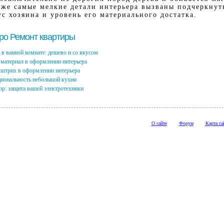
даже самые мелкие детали интерьера вызваны подчеркнут
с хозяина и уровень его материального достатка.
про Ремонт квартиры
в ванной комнате: дешево и со вкусом
 материал в оформлении интерьера
штрих в оформлении интерьера
иональность небольшой кухни
ор: защита вашей электротехники
О сайте
Форум
Карта са