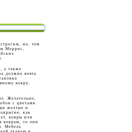
строгим, но, тем
ям Моррис,
ийских
ю.
, а также
ва должно веять
тановка
яному ковру,
ие. Желательно,
 обои с цветами
ные желтые и
покрытие, как
кет, ковры или
я коврам, то они
ы. Мебель
гкой тканью в