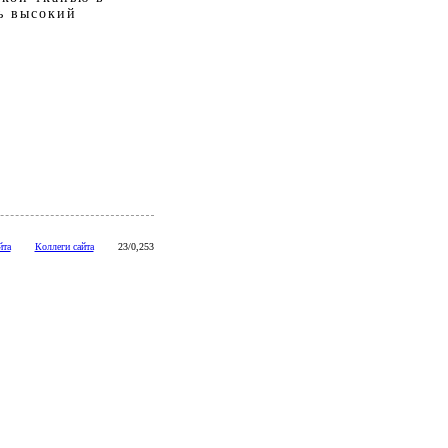
ь высокий
йта
Коллеги сайта
23/0,253