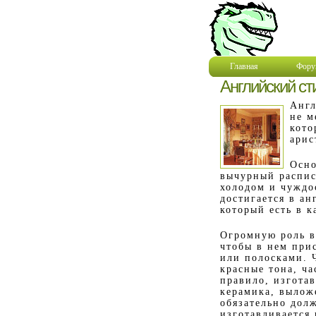
Главная
Фору
Английский с
Англ
не м
кото
арис
Осно
вычурный распис
холодом и чуждо
достигается в а
который есть в 
Огромную роль в
чтобы в нем при
или полосками. 
красные тона, ча
правило, изготав
керамика, вылож
обязательно дол
изготавливается