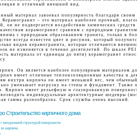
оляция и отличный внешний вид.
анный материал завоевал популярность благодаря своим
. Керамогранит – это материал наиболее прочный, влаго
й, он не подвергается воздействию химических средст
 качествам керамогранит сравним с природным гранитом
авнима с природным образованием гранита, только в бол
стве всегда известен цвет и рисунок, который получитс
олько видов керамогранита, которые отличаются внешн
нок не изменяется в течение десятилетий. По шкале PEI
ость материала от единицы до пяти) керамогранит относ
су.
рпич. Он является наиболее популярным материалом д
ирпич имеет отличные теплоизоляционные качества и де
тям внутри кирпича он имеет меньший вес, чем обычны
льно уменьшает нагрузку на стены и фундамент. Также 
в. Кирпич имеет рельефную и глазированную поверхнос
 возводить индивидуальные архитектурные шедевры (моз
вая гамма разнообразна. Срок службы очень высокий.
про Строительство кирпичного дома
с натуральной структурой поверхности
 из кирпича
ю