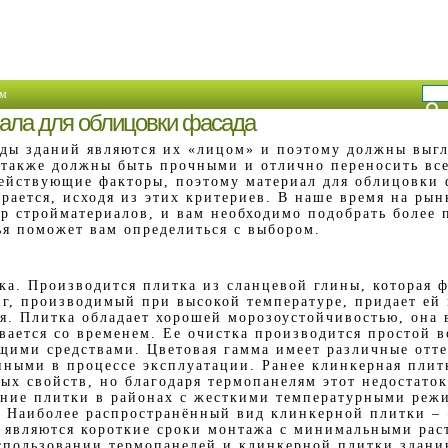
м
ала для облицовки фасада
ды зданий являются их «лицом» и поэтому должны выгл
также должны быть прочными и отлично переносить вс
ействующие факторы, поэтому материал для облицовки 
рается, исходя из этих критериев. В наше время на ры
р стройматериалов, и вам необходимо подобрать более 
ья поможет вам определиться с выбором.
ка. Производится плитка из сланцевой глины, которая 
иг, производимый при высокой температуре, придает ей 
я. Плитка обладает хорошей морозоустойчивостью, она 
вается со временем. Ее очистка производится простой в
ими средствами. Цветовая гамма имеет различные отте
нными в процессе эксплуатации. Ранее клинкерная плит
ых свойств, но благодаря термопанелям этот недостаток
ние плитки в районах с жесткими температурными реж
. Наиболее распространённый вид клинкерной плитки –
являются короткие сроки монтажа с минимальными ра
спользовании термопанелей и клинкерной плитки здани