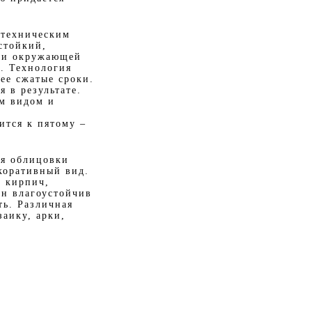
 техническим
стойкий,
в и окружающей
. Технология
ее сжатые сроки.
я в результате.
им видом и
ится к пятому –
ля облицовки
коративный вид.
й кирпич,
он влагоустойчив
ть. Различная
аику, арки,