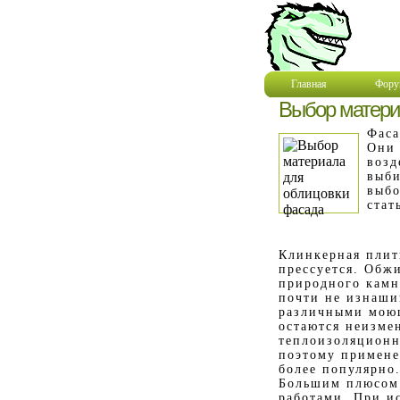
Главная
Фору
Выбор матери
Фаса
Они 
возд
выби
выбо
стат
Клинкерная плит
прессуется. Обж
природного камн
почти не изнаши
различными моющ
остаются неизме
теплоизоляционн
поэтому примене
более популярно
Большим плюсом 
работами. При и