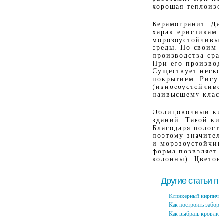
хорошая теплоиз
Керамогранит. Д
характеристикам
морозоустойчивы
среды. По своим
производства ср
При его производ
Существует неск
покрытием. Рису
(износоустойчив
наивысшему клас
Облицовочный ки
зданий. Такой к
Благодаря полос
поэтому значите
и морозоустойчи
форма позволяет
колонны). Цвето
Другие статьи 
Клинкерный кирпич 
Как построить забор
Как выбрать кровл