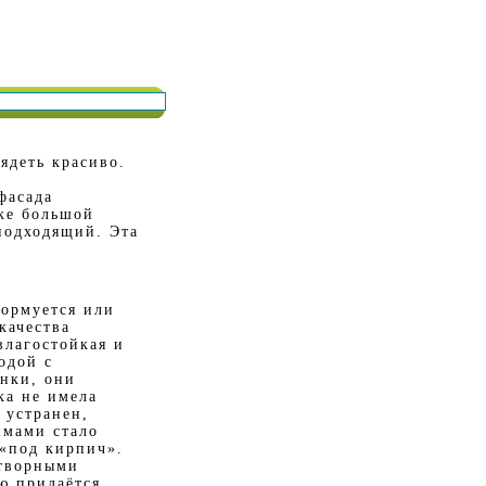
ядеть красиво.
е
фасада
нке большой
подходящий. Эта
формуется или
качества
влагостойкая и
одой с
нки, они
ка не имела
 устранен,
имами стало
 «под кирпич».
створными
ю придаётся