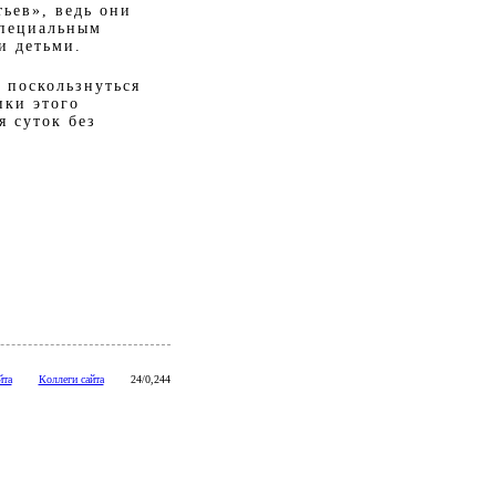
ьев», ведь они
специальным
и детьми.
 поскользнуться
ики этого
я суток без
йта
Коллеги сайта
24/0,244