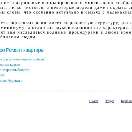
чности акриловые ванны превзошли много своих «собрат
язь, легко чистятся, а некоторые модели даже покрыты 
ым слоем, что особенно актуально в семьях с маленьким
ость акриловых ванн имеет шероховатую структуру, риск
к минимуму, а отличные шумоизоляционные характерист
лят вам насладиться водными процедурами в любое врем
 близким людям.
про Ремонт квартиры
ь при покупке мягкой мебели
лорные краски
 покрасить батарею
ску
ериал будущего
О сайте
Форум
Карта са