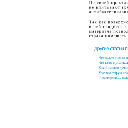
По своей практи
не впитывают гр
антибактериальн
Так как поверхн
в ней сводится 
материала позво
страха помешать
Другие статьи 
Что нужно учитыват
Что такое мультико
Какой эмалью лучше
Удаляем старую кра
Гипсокартон — мат