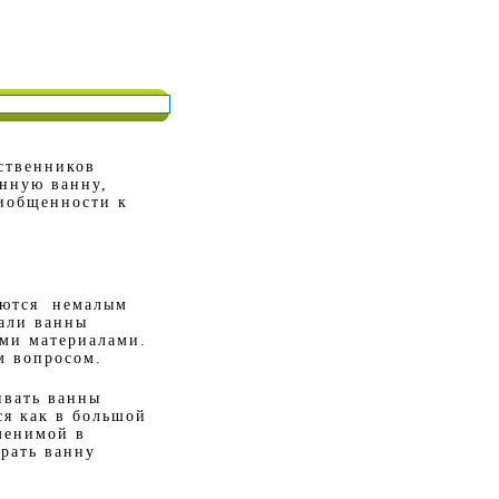
ственников
унную ванну,
риобщенности к
зуются немалым
али ванны
ими материалами.
м вопросом.
ивать ванны
ся как в большой
менимой в
рать ванну