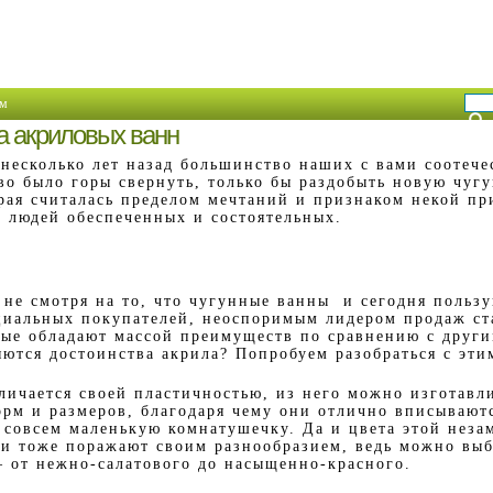
м
 акриловых ванн
несколько лет назад большинство наших с вами соотече
во было горы свернуть, только бы раздобыть новую чуг
рая считалась пределом мечтаний и признаком некой п
 людей обеспеченных и состоятельных.
 не смотря на то, что чугунные ванны и сегодня поль
циальных покупателей, неоспоримым лидером продаж ст
рые обладают массой преимуществ по сравнению с друг
яются достоинства акрила? Попробуем разобраться с эти
тличается своей пластичностью, из него можно изготавл
рм и размеров, благодаря чему они отлично вписывают
в совсем маленькую комнатушечку. Да и цвета этой неза
и тоже поражают своим разнообразием, ведь можно выб
– от нежно-салатового до насыщенно-красного.