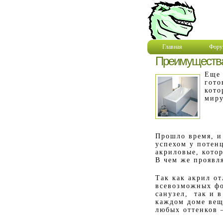
Главная
Фору
Преимущества
Еще 
гото
кото
миру
Прошло время, и
успехом у потен
акриловые, кото
В чем же проявл
Так как акрил о
всевозможных фо
санузел, так и 
каждом доме вещ
любых оттенков 