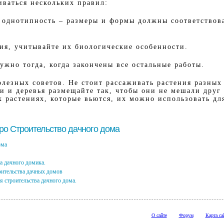
иваться нескольких правил:
я однотипность – размеры и формы должны соответствов
ния, учитывайте их биологические особенности.
ужно тогда, когда закончены все остальные работы.
олезных советов. Не стоит рассаживать растения разных
и и деревья размещайте так, чтобы они не мешали друг 
х растениях, которые вьются, их можно использовать д
про Строительство дачного дома
ома
 дачного домика.
оительства дачных домов
 строительства дачного дома.
О сайте
Форум
Карта са