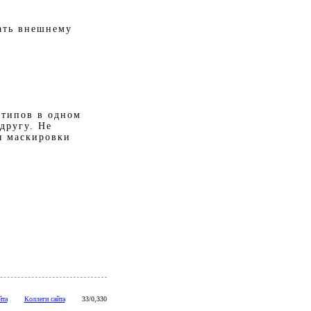
ать внешнему
 типов в одном
другу. Не
ля маскировки
йта
Коллеги сайта
33/0,330