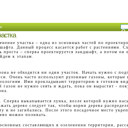
м
частка
енение участка – одна из основных частей по проектир
шафта. Данный процесс касается работ с растениями. С
ь проста – сперва проектируется ландшафт, а потом он 
йдем к этапам.
зона не обходится ни один участок. Начать нужно с под
еси. Очень часто используют рулонные газоны, которые
нологиям. Ими прокладывают территорию в готовом ви
 газон не нужно сеять и ждать, пока он вырастит - пок
она.
в. Сперва выкапывается лунка, возле которой нужно на
жать дерево следует так, чтобы корни дерева распредел
у и не загибались. После этого посадочное место укреп
рево можно поливать.
 основных составляющих в озеленении территории, расс