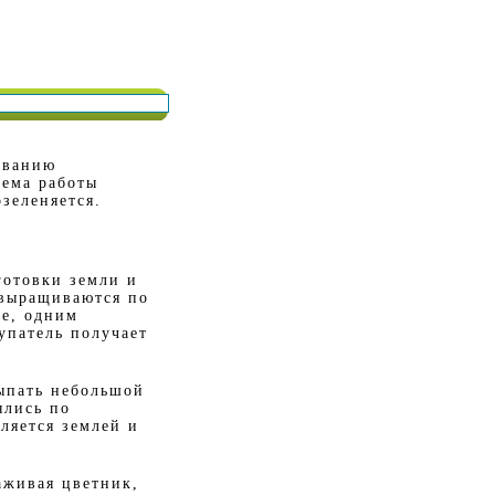
ованию
хема работы
озеленяется.
готовки земли и
 выращиваются по
де, одним
упатель получает
сыпать небольшой
ялись по
ляется землей и
аживая цветник,