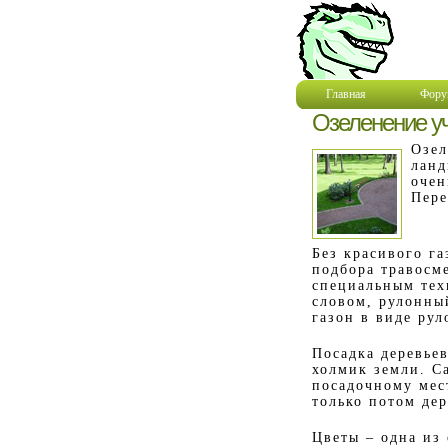
Главная
Фору
Озеленение у
Озел
ланд
очен
Пере
Без красивого га
подбора травосм
специальным тех
словом, рулонный
газон в виде рул
Посадка деревье
холмик земли. Са
посадочному мест
только потом де
Цветы – одна из