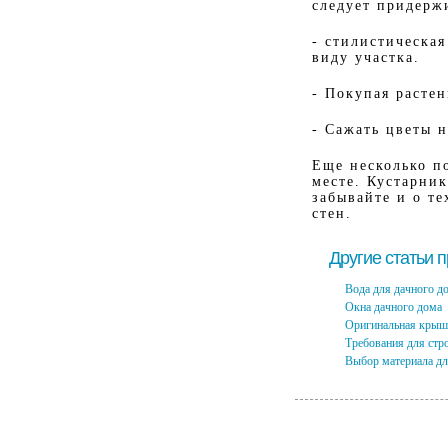
следует придерж
- стилистическа
виду участка.
- Покупая расте
- Сажать цветы н
Еще несколько п
месте. Кустарник
забывайте и о те
стен.
Другие статьи 
Вода для дачного д
Окна дачного дома
Оригинальная крыша
Требования для стр
Выбор материала для