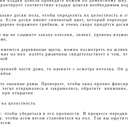
нии кладки цоколя проведите ножом по цементному шву
гарантирует соответствие кладки цоколя необходимым но
ально доски пола, чтобы определить их целостность и о
та. Если доски имеют синеватый цвет, который переходи
 дерево поражено грибком, и очень скоро придётся доск
е вы не слышите запаха плесени, значит, уровень влажн
ме;
е имеются деревянные щиты, можно посмотреть на шляп
твие на них налёта ржавчины свидетельствует о том, ч
хой.
тренней части дома, то начните с осмотра потолка. Он 
гибов.
те оконные рамы. Проверьте, чтобы окна прочно фиксир
, легко открывались и закрывались, обратите внимание,
ы при открытии.
 на целостность.
у, чтобы убедиться в его прочности. В процессе передв
у, чтобы всем весом становиться на пол. Так вы ощути
весом.