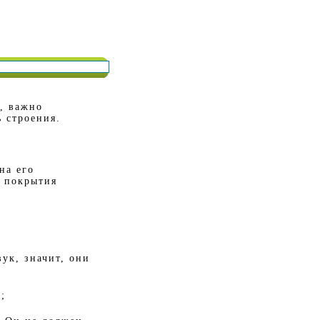
, важно
 строения.
на его
о покрытия
ук, значит, они
;