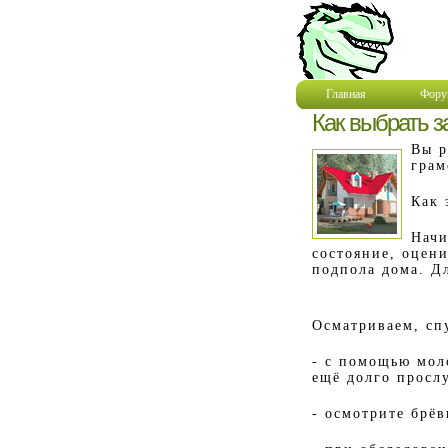
Главная
Фору
Как выбрать з
Вы р
грам
Как 
Начи
состояние, оцен
подпола дома. Дл
Осматриваем, сп
- с помощью моло
ещё долго просл
- осмотрите брёв