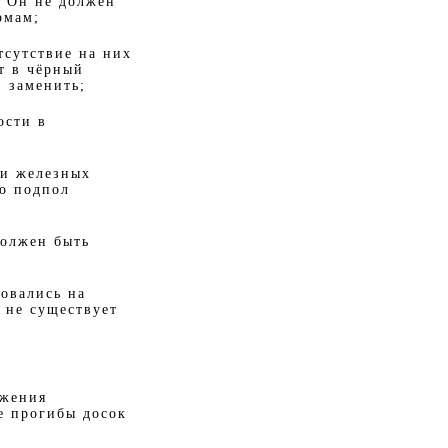
. Он не должен
рмам;
тсутствие на них
т в чёрный
и заменить;
ости в
ки железных
то подпол
должен быть
овались на
 не существует
ижения
те прогибы досок