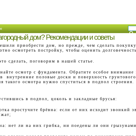
м
агородный дом? Рекомендации и советы
ешили приобрести дом, но прежде, чем сделать покупку
отно осмотреть постройку, чтобы оценить долговечность
это сделать, поговорим в нашей статье.
найте осмотр с фундамента. Обратите особое внимание 
ив внутренние половые доски и поверхность грунтовог
я такого осмотра нужно спуститься в подпол строения.
устившись в подпол, цоколь и закладные брусья:
тка простучите брёвна: если от них исходит звонкий зв
ужат;
на: нет ли на них грибка, ни поедены ли они грызунами