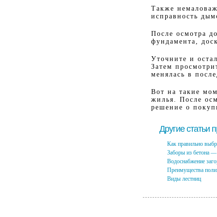
Также немаловаж
исправность дым
После осмотра до
фундамента, дос
Уточните и оста
Затем просмотрит
менялась в после
Вот на такие мо
жилья. После ос
решение о покуп
Другие статьи 
Как правильно выбр
Заборы из бетона —
Водоснабжение заго
Преимущества полип
Виды лестниц