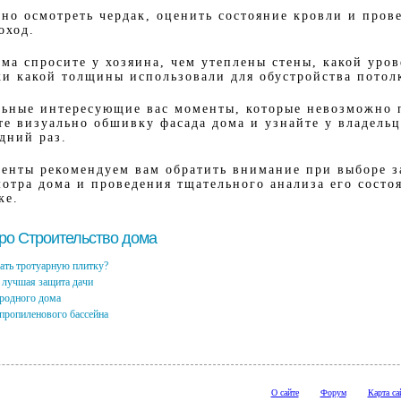
но осмотреть чердак, оценить состояние кровли и пров
оход.
ма спросите у хозяина, чем утеплены стены, какой уров
ки какой толщины использовали для обустройства потол
льные интересующие вас моменты, которые невозможно 
е визуально обшивку фасада дома и узнайте у владельц
дний раз.
менты рекомендуем вам обратить внимание при выборе з
мотра дома и проведения тщательного анализа его сост
ке.
про Строительство дома
ать тротуарную плитку?
 лучшая защита дачи
родного дома
ропиленового бассейна
О сайте
Форум
Карта са