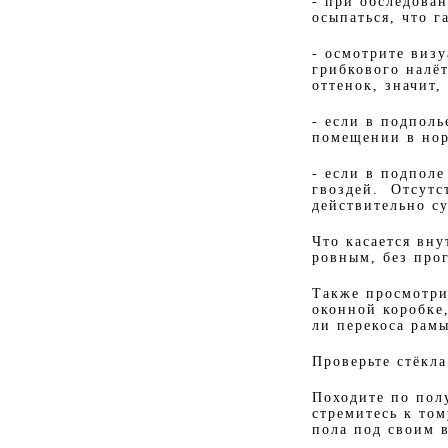
- при обследова
осыпаться, что 
- осмотрите визу
грибкового налё
оттенок, значит,
- если в подполь
помещении в нор
- если в подпол
гвоздей. Отсутс
действительно су
Что касается вну
ровным, без про
Также просмотри
оконной коробке
ли перекоса рам
Проверьте стёкла
Походите по пол
стремитесь к том
пола под своим 