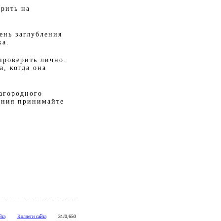
ерить на
ень заглубления
ка.
проверить лично.
а, когда она
агородного
ояния принимайте
йта
Коллеги сайта
31/0,650