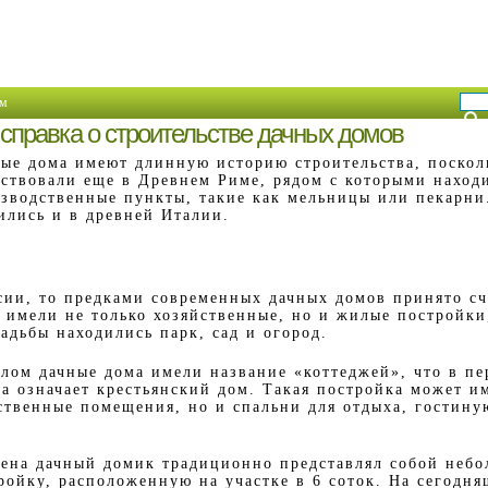
м
справка о строительстве дачных домов
ые дома имеют длинную историю строительства, поскол
ствовали еще в Древнем Риме, рядом с которыми наход
зводственные пункты, такие как мельницы или пекарни
ились и в древней Италии.
ссии, то предками современных дачных домов принято с
 имели не только хозяйственные, но и жилые постройки,
адьбы находились парк, сад и огород.
лом дачные дома имели название «коттеджей», что в пе
а означает крестьянский дом. Такая постройка может им
ственные помещения, но и спальни для отдыха, гостину
мена дачный домик традиционно представлял собой неб
ройку, расположенную на участке в 6 соток. На сегодня