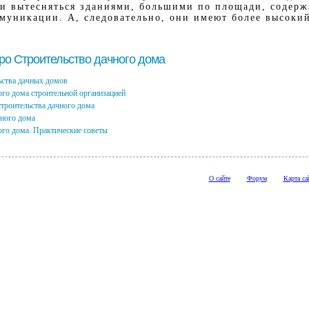
ли вытесняться зданиями, большими по площади, содер
муникации. А, следовательно, они имеют более высоки
про Строительство дачного дома
ства дачных домов
ого дома строительной организацией
строительства дачного дома
ного дома
ого дома. Практические советы
О сайте
Форум
Карта са