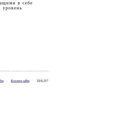
жащими в себе
й уровень
йта
Коллеги сайта
33/0,217