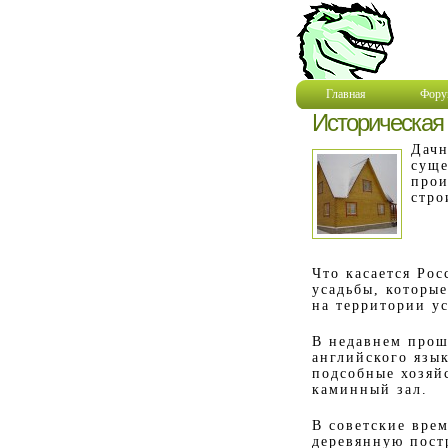
Главная
Фору
Историческая 
Дачн
суще
прои
стро
Что касается Ро
усадьбы, которые
на территории ус
В недавнем прош
английского язык
подсобные хозяй
каминный зал.
В советские вре
деревянную пост