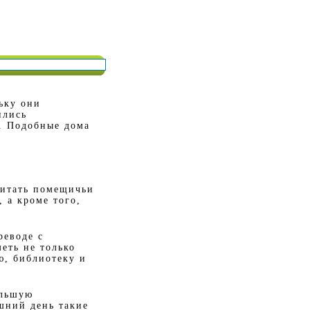
ьку они
ились
. Подобные дома
читать помещичьи
 а кроме того,
реводе с
еть не только
ю, библиотеку и
ольшую
шний день такие