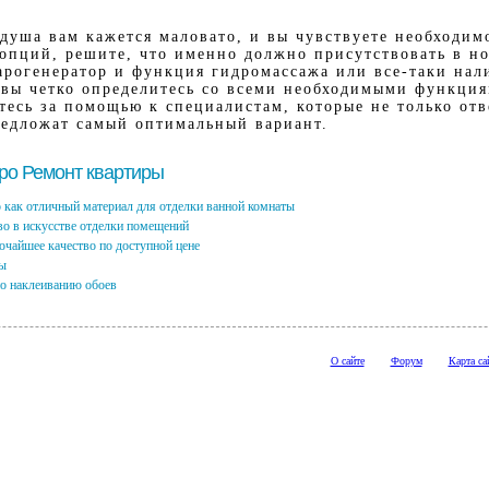
душа вам кажется маловато, и вы чувствуете необходим
опций, решите, что именно должно присутствовать в н
арогенератор и функция гидромассажа или все-таки нал
 вы четко определитесь со всеми необходимыми функци
тесь за помощью к специалистам, которые не только отв
редложат самый оптимальный вариант.
про Ремонт квартиры
о как отличный материал для отделки ванной комнаты
во в искусстве отделки помещений
очайшее качество по доступной цене
ы
по наклеиванию обоев
О сайте
Форум
Карта са