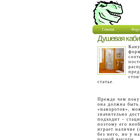
Главная
Фору
Душевая кабин
Кану
форм
соот
пост
расп
пред
стои
статье.
Прежде чем поку
она должна быть
«наворотов», мо
значительно дос
подходит – стаци
поэтому его нео
играет наличие 
без него, но у н
разной высоты.