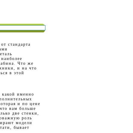
 от стандарта
ами
еталь
 наиболее
кабина. Что же
хники, и на что
ься в этой
, какой именно
ополнительных
оторая и по цене
 что вам больше
лько две стенки,
ловажную роль
бирают модели
тати, бывает