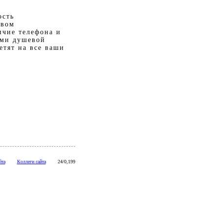
ость
овом
ичие телефона и
ями душевой
етят на все ваши
йта
Коллеги сайта
24/0,199