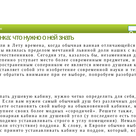
м
ка: что нужно о ней знать
ли в Лету времена, когда обычная ванная отличающейся
ы являлась пределом мечтаний львиной доли наших с в
ечественников. Сегодня эта, казалось бы, незаменимая д
епенно уступает место более современным предметам, и
ространенным соперником ее является именно душевая 
ставляет собой это изобретение современной науки и те
т обратить внимание при ее выборе, попробуем разобрат
пать душевую кабину, нужно четко определить для себя
. Если вам нужен самый обычный душ без различных д
жете остановить свой выбор на обыкновенной кабинке, к
тупнее своих более модных «сородичей». Решите также,
онарная кабина или душевой угол (у последнего есть то
бходимо устанавливать строго в углу помещения). Нема
(или отсутствие) поддона. К слову, в Европе обычно вы
ас принято устанавливать кабину на поддон, который, кс