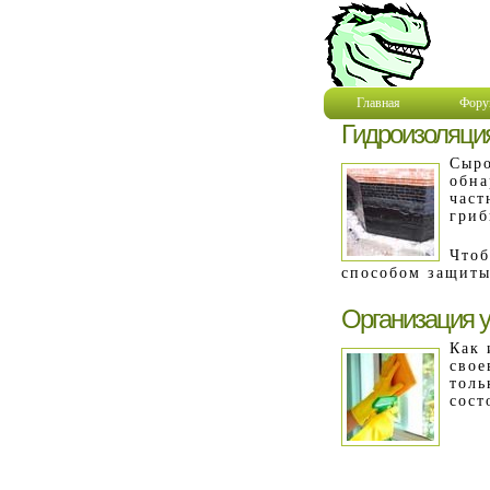
Главная
Фору
Гидроизоляци
Сыро
обна
част
гриб
Чтоб
способом защиты
Организация у
Как 
свое
толь
сост