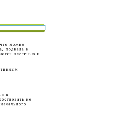
 что можно
а, подвала в
аются плесенью и
ктивным
ся в
обствовать не
оначального