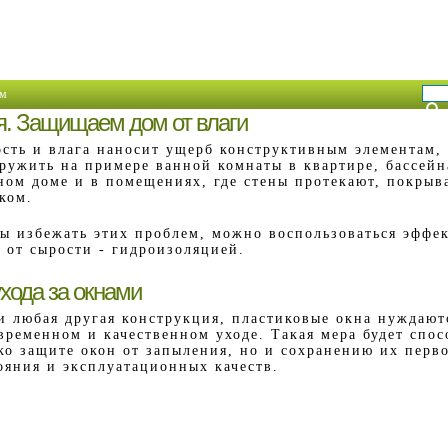
м
я. Защищаем дом от влаги
сть и влага наносит ущерб конструктивным элементам,
ружить на примере ванной комнаты в квартире, бассейн
ном доме и в помещениях, где стены протекают, покрыв
ком.
ы избежать этих проблем, можно воспользоваться эффе
 от сырости - гидроизоляцией.
хода за окнами
и любая другая конструкция, пластиковые окна нуждают
временном и качественном уходе. Такая мера будет спос
ко защите окон от запыления, но и сохранению их перв
ояния и эксплуатационных качеств.